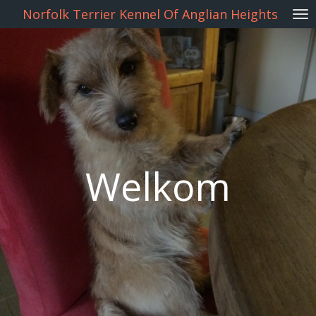
Norfolk Terrier Kennel Of Anglian Heights
Ga
direct
naar
de
hoofdinhoud
Welkom